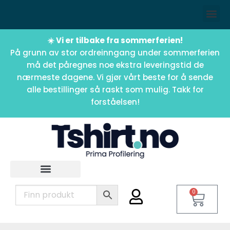
☀️ Vi er tilbake fra sommerferien!
På grunn av stor ordreinngang under sommerferien
må det påregnes noe ekstra leveringstid de
nærmeste dagene. Vi gjør vårt beste for å sende
alle bestillinger så raskt som mulig. Takk for
forståelsen!
0