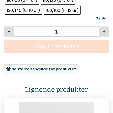
90/100 (2-4 år)
110/120 (5-7 år)
130/140 (8-10 år)
150/160 (11-13 år)
Nullstill
-
+
Legg i handlekurv
Se størrelsesguide for produktet
Lignende produkter