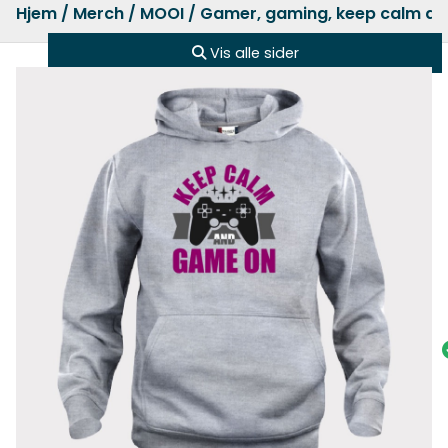
Hjem
/
Merch
/
MOOI
/ Gamer, gaming, keep calm a
Vis alle sider