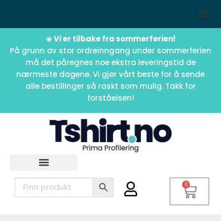
☀️ Vi er tilbake fra sommerferien!
På grunn av stor ordreinngang under sommerferien
må det påregnes noe ekstra leveringstid de
nærmeste dagene. Vi gjør vårt beste for å sende
alle bestillinger så raskt som mulig. Takk for
forståelsen!
0