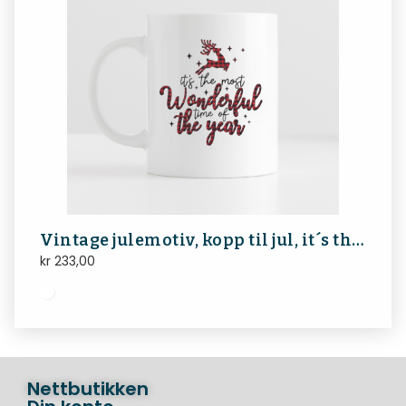
Vintage julemotiv, kopp til jul, it´s the most wonderful time of the year
kr
233,00
Nettbutikken