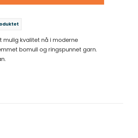
roduktet
st mulig kvalitet nå i moderne
emmet bomull og ringspunnet garn.
n.