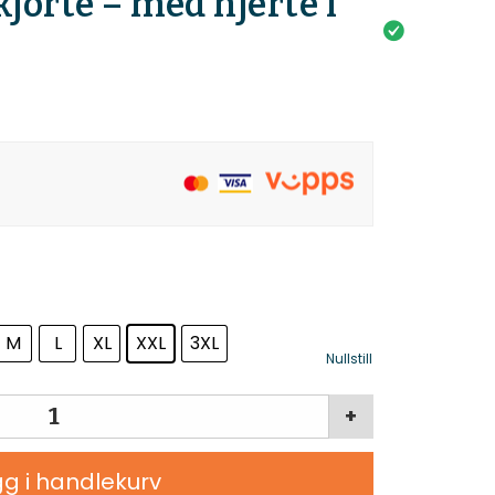
kjorte – med hjerte i
M
L
XL
XXL
3XL
Nullstill
+
g i handlekurv