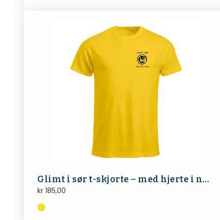
Glimt i sør t-skjorte – med hjerte i nord
kr
185,00