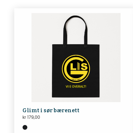
Glimt i sør bærenett
kr
179,00