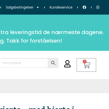
Salgsbetingelser
Kundeservice
tra leveringstid de nærmeste dagene.
g. Takk for forståelsen!
0