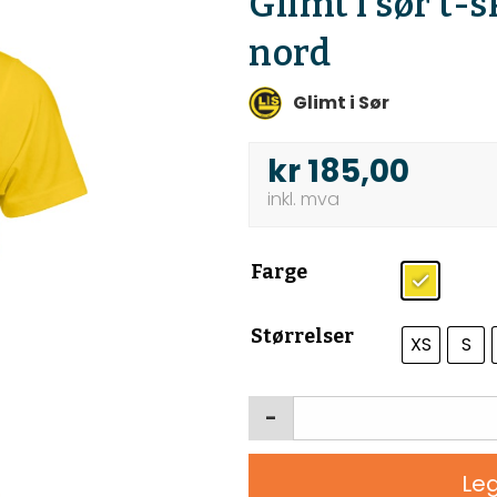
Glimt i sør t-s
nord
Glimt i Sør
kr
185,00
Farge
Størrelser
XS
S
-
Leg