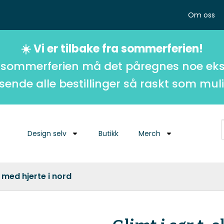
Om oss
☀️ Vi er tilbake fra sommerferien!
 sommerferien må det påregnes noe eks
 sende alle bestillinger så raskt som muli
Design selv
Butikk
Merch
– med hjerte i nord