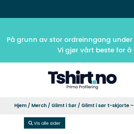
På grunn av stor ordreinngang under
Vi gjør vårt beste for å
Hjem
/
Merch
/
Glimt i Sør
/ Glimt i sør t-skjorte 
Vis alle sider