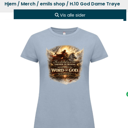
Hjem
/
Merch
/
emils shop
/ H.10 God Dame Trøye
Vis alle sider