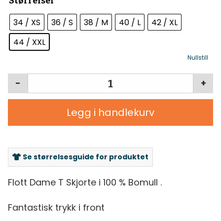
Størrelser
34 / XS
36 / S
38 / M
40 / L
42 / XL
44 / XXL
Nullstill
-
+
Legg i handlekurv
Se størrelsesguide for produktet
Flott Dame T Skjorte i 100 % Bomull .
Fantastisk trykk i front