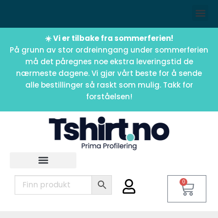
☀️ Vi er tilbake fra sommerferien!
På grunn av stor ordreinngang under sommerferien
må det påregnes noe ekstra leveringstid de
nærmeste dagene. Vi gjør vårt beste for å sende
alle bestillinger så raskt som mulig. Takk for
forståelsen!
0