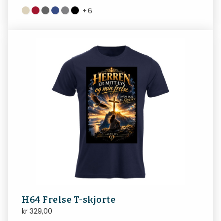
+
6
H64 Frelse T-skjorte
kr
329,00