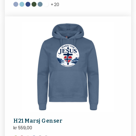
+
20
H21 Marsj Genser
kr
559,00