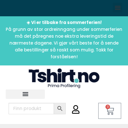
☀️ Vi er tilbake fra sommerferien!
På grunn av stor ordreinngang under sommerferien
må det påregnes noe ekstra leveringstid de
nærmeste dagene. Vi gjør vårt beste for å sende
alle bestillinger så raskt som mulig. Takk for
forståelsen!
0