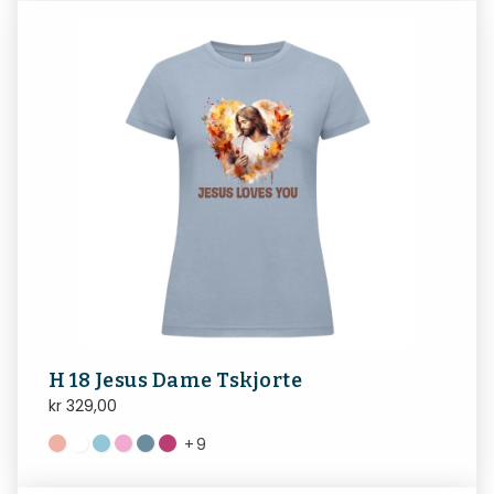
H 18 Jesus Dame Tskjorte
kr
329,00
+
9