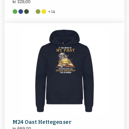
kr
329,00
+
14
M24 Oast Hettegenser
kr
669,00