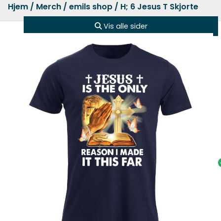
Hjem
/
Merch
/
emils shop
/ H; 6 Jesus T Skjorte
Vis alle sider