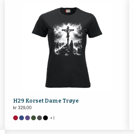
H29 Korset Dame Trøye
kr
329,00
+
1