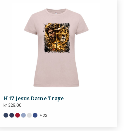
H 17 Jesus Dame Trøye
kr
329,00
+
23