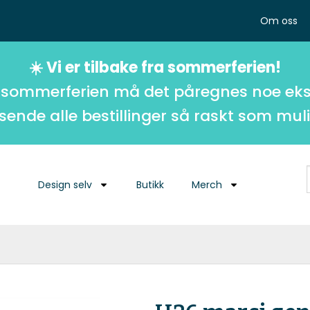
Om oss
☀️ Vi er tilbake fra sommerferien!
 sommerferien må det påregnes noe eks
 sende alle bestillinger så raskt som muli
Design selv
Butikk
Merch