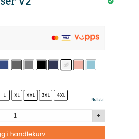
ser V2
L
XL
XXL
3XL
4XL
Nullstill
+
g i handlekurv