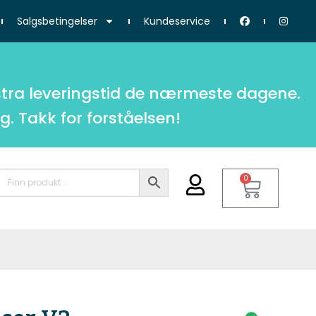
Salgsbetingelser
Kundeservice
tra leveringstid de nærmeste dagene.
g. Takk for forståelsen!
0