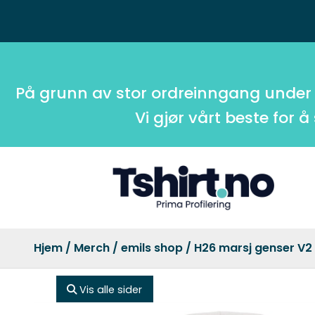
På grunn av stor ordreinngang under
Vi gjør vårt beste for å
Hjem
/
Merch
/
emils shop
/ H26 marsj genser V2
Vis alle sider