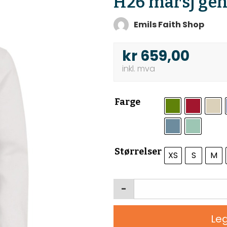
H26 marsj gen
Emils Faith Shop
kr
659,00
Farge
Størrelser
XS
S
M
-
Leg