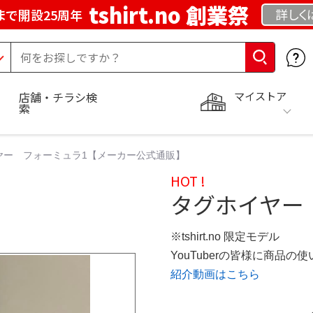
tshirt.no 創業祭
詳しく
まで開設25周年
マイストア
店舗・チラシ検
索
ヤー フォーミュラ1【メーカー公式通販】
HOT !
タグホイヤー
※tshirt.no 限定モデル
YouTuberの皆様に商品
紹介動画はこちら