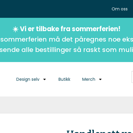
Om oss
☀️ Vi er tilbake fra sommerferien!
 sommerferien må det påregnes noe eks
 sende alle bestillinger så raskt som muli
Design selv
Butikk
Merch