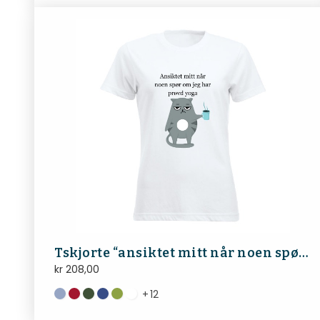
Tskjorte “ansiktet mitt når noen spør om jeg har prøvd yoga”
kr
208,00
+
12