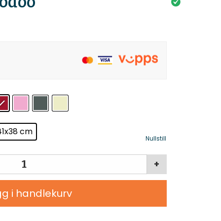
oodoo
41x38 cm
Nullstill
+
g i handlekurv