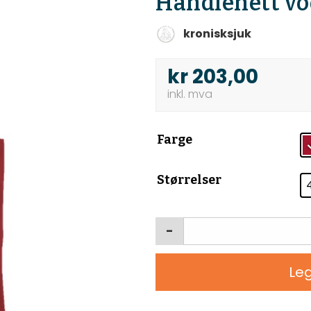
Handlenett v
kronisksjuk
kr
203,00
Farge
Størrelser
-
Leg