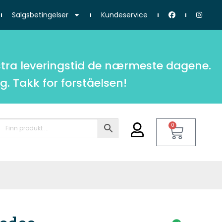
Salgsbetingelser
Kundeservice
tra leveringstid de nærmeste dagene.
g. Takk for forståelsen!
0