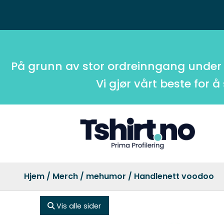
På grunn av stor ordreinngang under
Vi gjør vårt beste for å
Hjem
/
Merch
/
mehumor
/ Handlenett voodoo
Vis alle sider