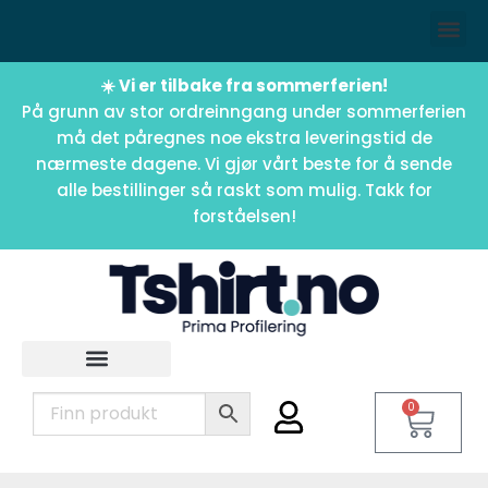
☀️ Vi er tilbake fra sommerferien!
På grunn av stor ordreinngang under sommerferien
må det påregnes noe ekstra leveringstid de
nærmeste dagene. Vi gjør vårt beste for å sende
alle bestillinger så raskt som mulig. Takk for
forståelsen!
0