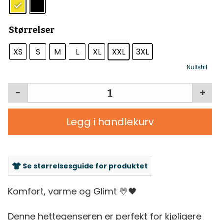
Størrelser
XS
S
M
L
XL
XXL
3XL
Nullstill
-
+
Legg i handlekurv
Se størrelsesguide for produktet
Komfort, varme og Glimt 💛🖤
Denne hettegenseren er perfekt for kjøligere