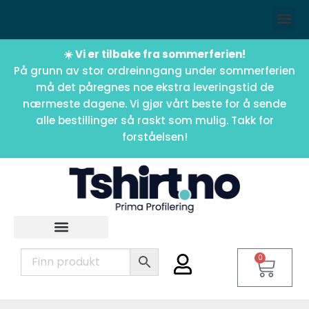
☀️ Vi er tilbake fra sommerferien!
På grunn av stor ordreinngang under sommerferien
må det påregnes noe ekstra leveringstid de
nærmeste dagene. Vi gjør vårt beste for å sende
alle bestillinger så raskt som mulig. Takk for
forståelsen!
0