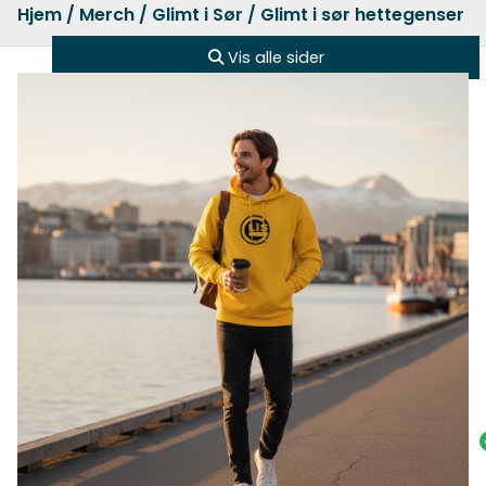
Hjem
/
Merch
/
Glimt i Sør
/ Glimt i sør hettegenser –
Vis alle sider