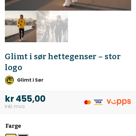
Glimt i sør hettegenser – stor
logo
Glimt i Sør
kr
455,00
Farge