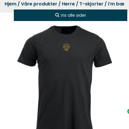
Hjem
/
Våre produkter
/
Herre
/
T-skjorter
/ i’m bææ
Vis alle sider