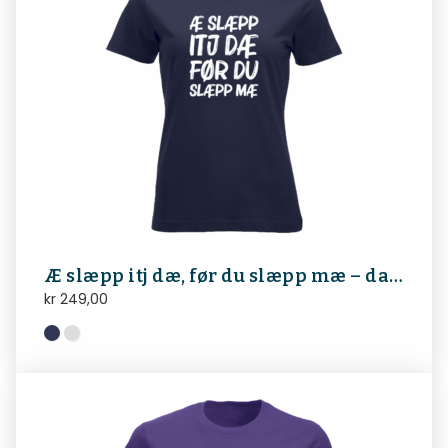
Æ slæpp itj dæ, før du slæpp mæ – dame
kr
249,00