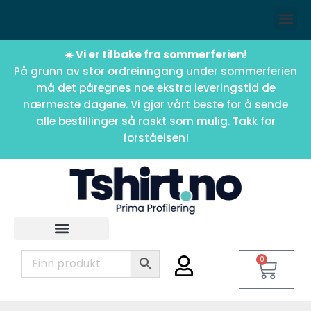
☀️ Vi er tilbake fra sommerferien!
På grunn av stor ordreinngang under sommerferien
må det påregnes noe ekstra leveringstid de
nærmeste dagene. Vi gjør vårt beste for å sende
alle bestillinger så raskt som mulig. Takk for
forståelsen!
0