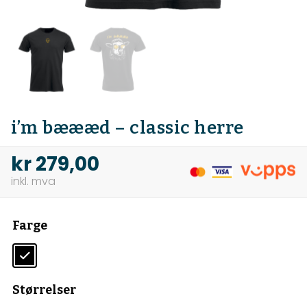
i’m bæææd – classic herre
kr
279,00
Farge
Størrelser