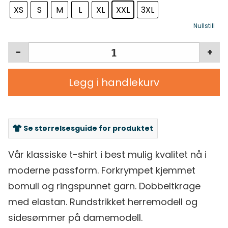
XS
S
M
L
XL
XXL
3XL
Nullstill
-
+
Legg i handlekurv
Se størrelsesguide for produktet
Vår klassiske t-shirt i best mulig kvalitet nå i
moderne passform. Forkrympet kjemmet
bomull og ringspunnet garn. Dobbeltkrage
med elastan. Rundstrikket herremodell og
sidesømmer på damemodell.