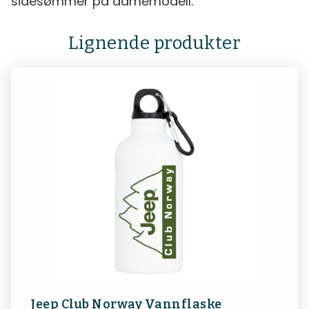
sidesømmer på damemodell.
Lignende produkter
Jeep Club Norway Vannflaske