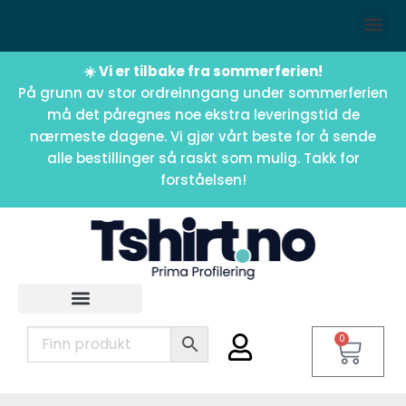
☀️ Vi er tilbake fra sommerferien!
På grunn av stor ordreinngang under sommerferien
må det påregnes noe ekstra leveringstid de
nærmeste dagene. Vi gjør vårt beste for å sende
alle bestillinger så raskt som mulig. Takk for
forståelsen!
0