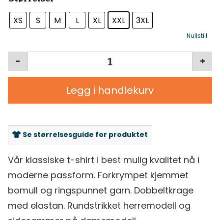
XS
S
M
L
XL
XXL
3XL
Nullstill
-
+
Legg i handlekurv
Se størrelsesguide for produktet
Vår klassiske t-shirt i best mulig kvalitet nå i
moderne passform. Forkrympet kjemmet
bomull og ringspunnet garn. Dobbeltkrage
med elastan. Rundstrikket herremodell og