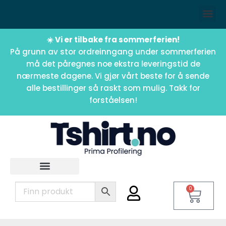
☀️ Vi er tilbake fra sommerferien!
På grunn av stor ordreinngang under sommerferien
må det påregnes noe ekstra leveringstid de
nærmeste dagene. Vi gjør vårt beste for å sende
alle bestillinger så raskt som mulig. Takk for
forståelsen!
0