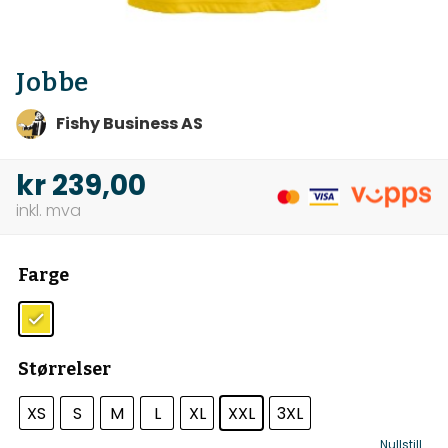
Jobbe
Fishy Business AS
kr
239,00
Farge
Størrelser
XS
S
M
L
XL
XXL
3XL
Nullstill