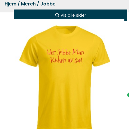
Hjem
/
Merch
/ Jobbe
Vis alle sider