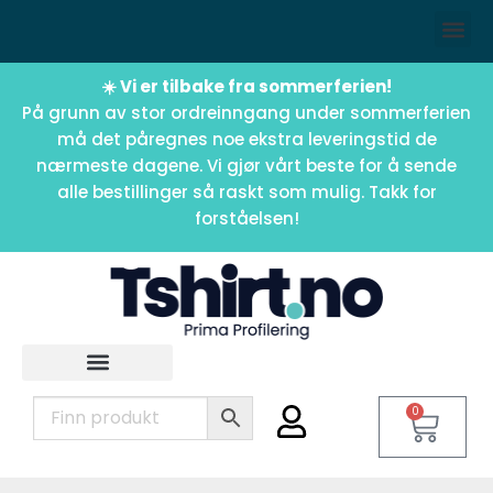
☀️ Vi er tilbake fra sommerferien!
På grunn av stor ordreinngang under sommerferien
må det påregnes noe ekstra leveringstid de
nærmeste dagene. Vi gjør vårt beste for å sende
alle bestillinger så raskt som mulig. Takk for
forståelsen!
0