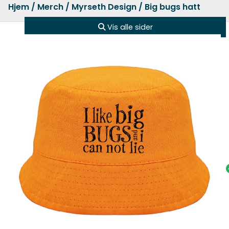
Hjem
/
Merch
/
Myrseth Design
/ Big bugs hatt
Vis alle sider