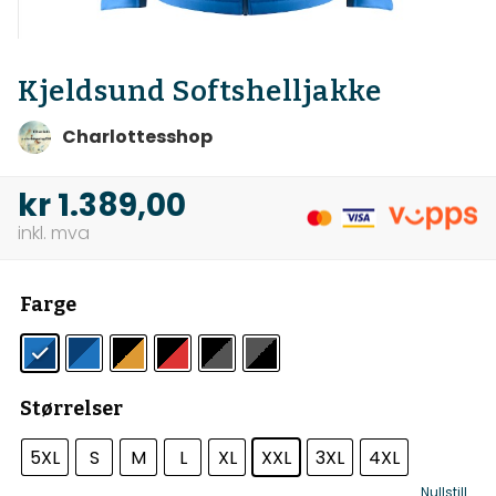
Kjeldsund Softshelljakke
Charlottesshop
kr
1.389,00
Farge
Størrelser
5XL
S
M
L
XL
XXL
3XL
4XL
Nullstill