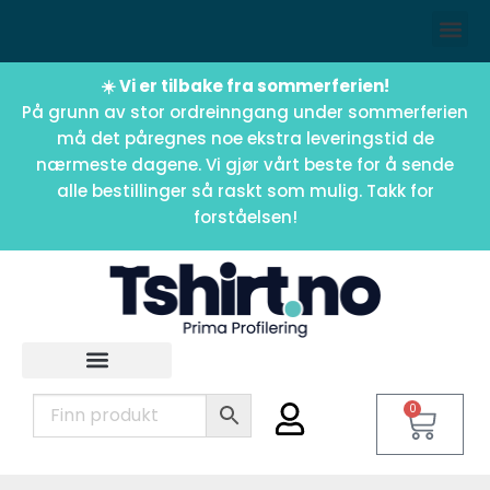
☀️ Vi er tilbake fra sommerferien!
På grunn av stor ordreinngang under sommerferien
må det påregnes noe ekstra leveringstid de
nærmeste dagene. Vi gjør vårt beste for å sende
alle bestillinger så raskt som mulig. Takk for
forståelsen!
0