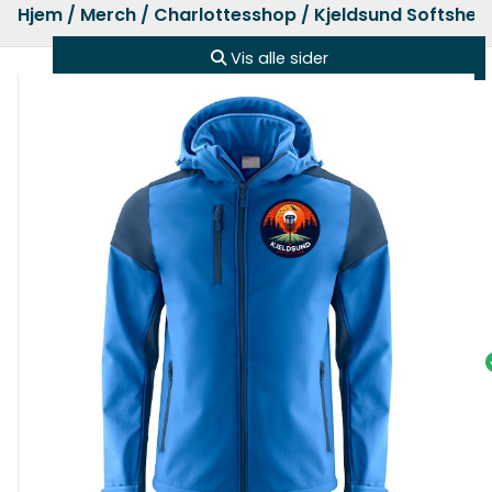
Hjem
/
Merch
/
Charlottesshop
/ Kjeldsund Softshell
Vis alle sider