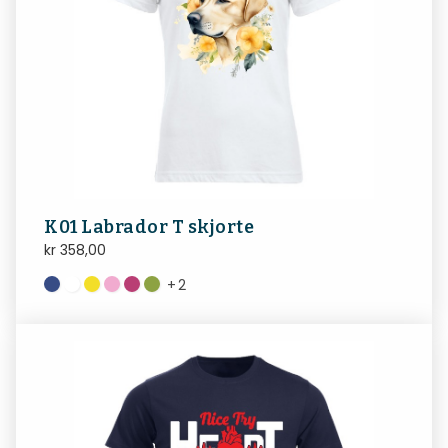
K01 Labrador T skjorte
kr
358,00
+
2