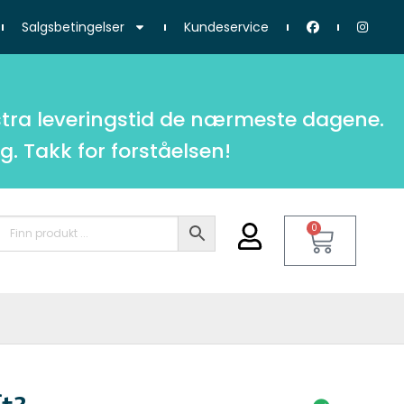
Salgsbetingelser
Kundeservice
tra leveringstid de nærmeste dagene.
g. Takk for forståelsen!
0