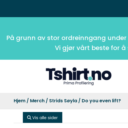
På grunn av stor ordreinngang under
Vi gjør vårt beste for å
Hjem
/
Merch
/
Strids Søyla
/ Do you even lift?
Vis alle sider