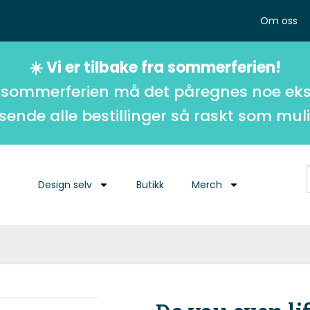
Om oss
☀️ Vi er tilbake fra sommerferien!
 sommerferien må det påregnes noe eks
 sende alle bestillinger så raskt som muli
Design selv
Butikk
Merch