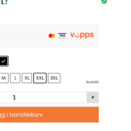
t?
M
L
XL
XXL
3XL
Nullstill
+
g i handlekurv