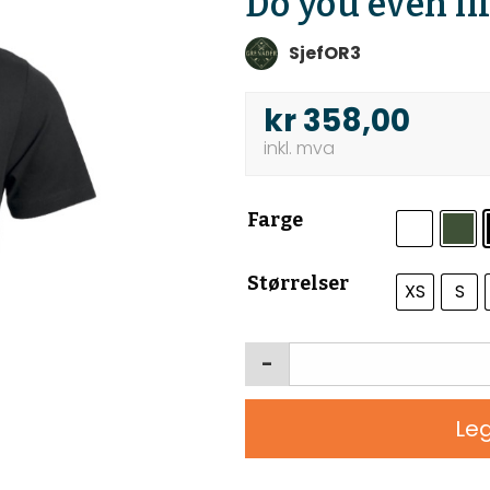
Do you even lif
SjefOR3
kr
358,00
Farge
Størrelser
XS
S
-
Leg