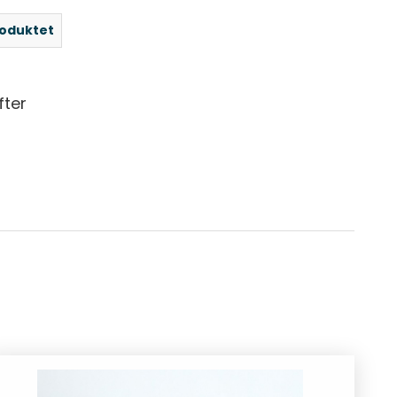
roduktet
fter