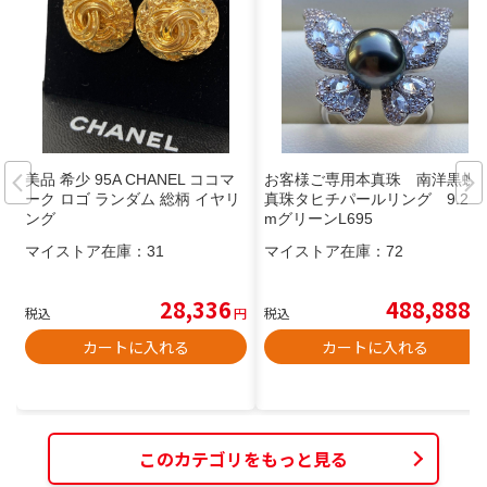
美品 希少 95A CHANEL ココマ
お客様ご専用本真珠 南洋黒蝶
ーク ロゴ ランダム 総柄 イヤリ
真珠タヒチパールリング 9.2m
ング
mグリーンL695
マイストア在庫：
31
マイストア在庫：
72
28,336
488,888
税込
円
税込
円
カートに入れる
カートに入れる
このカテゴリをもっと見る