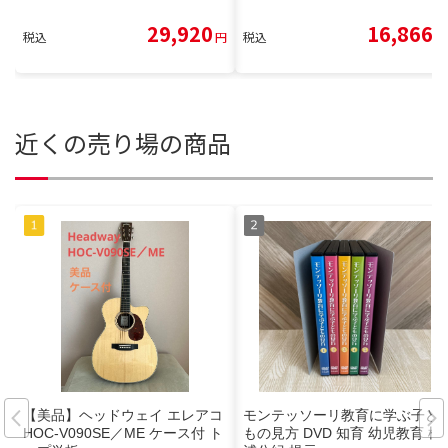
29,920
16,866
税込
円
税込
円
近くの売り場の商品
【美品】ヘッドウェイ エレアコ
モンテッソーリ教育に学ぶ子ど
HOC-V090SE／ME ケース付 ト
もの見方 DVD 知育 幼児教育 松