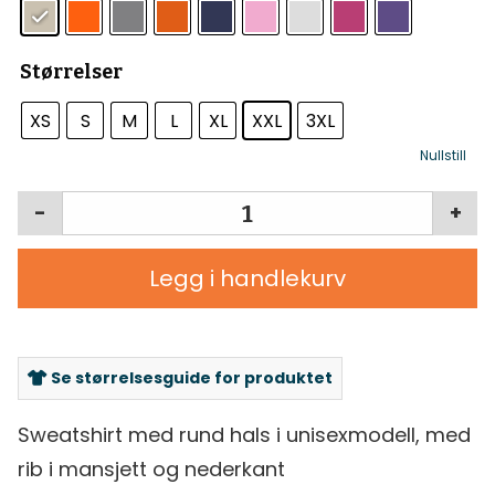
Størrelser
XS
S
M
L
XL
XXL
3XL
Nullstill
-
+
Legg i handlekurv
Se størrelsesguide for produktet
Sweatshirt med rund hals i unisexmodell, med
rib i mansjett og nederkant