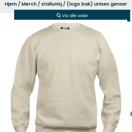
Hjem
/
Merch
/
stalluniq
/ (logo bak) unisex genser
Vis alle sider