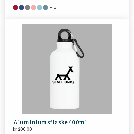
+
4
Aluminiumsflaske 400ml
kr
200,00