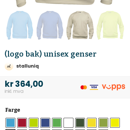
(logo bak) unisex genser
stalluniq
kr
364,00
Farge