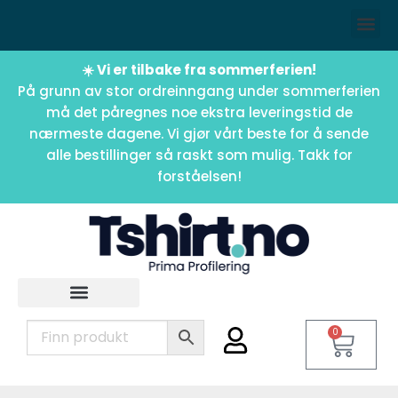
☀️ Vi er tilbake fra sommerferien!
På grunn av stor ordreinngang under sommerferien
må det påregnes noe ekstra leveringstid de
nærmeste dagene. Vi gjør vårt beste for å sende
alle bestillinger så raskt som mulig. Takk for
forståelsen!
0