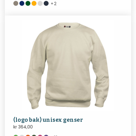
+
2
(logo bak) unisex genser
kr
364,00