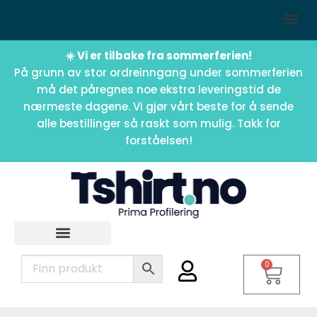
☀️ Vi er tilbake fra sommerferien!
På grunn av stor ordreinngang under sommerferien
må det påregnes noe ekstra leveringstid de
nærmeste dagene. Vi gjør vårt beste for å sende
alle bestillinger så raskt som mulig. Takk for
forståelsen!
0