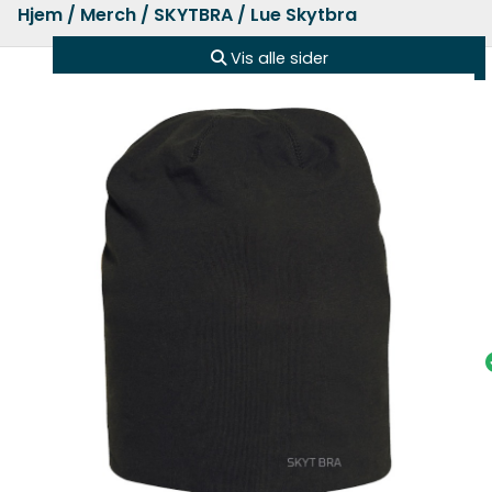
Hjem
/
Merch
/
SKYTBRA
/ Lue Skytbra
Vis alle sider