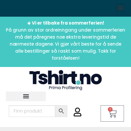
☀️ Vi er tilbake fra sommerferien!
På grunn av stor ordreinngang under sommerferien
må det påregnes noe ekstra leveringstid de
nærmeste dagene. Vi gjør vårt beste for å sende
alle bestillinger så raskt som mulig. Takk for
forståelsen!
0