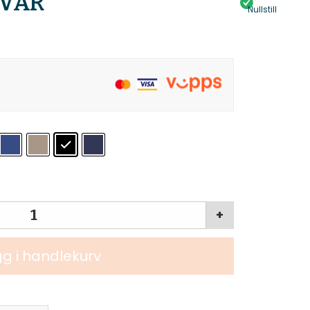
 VAR
Nullstill
+
g i handlekurv