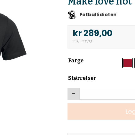
Make love not
Fotballidioten
kr
289,00
Farge
Størrelser
-
Leg