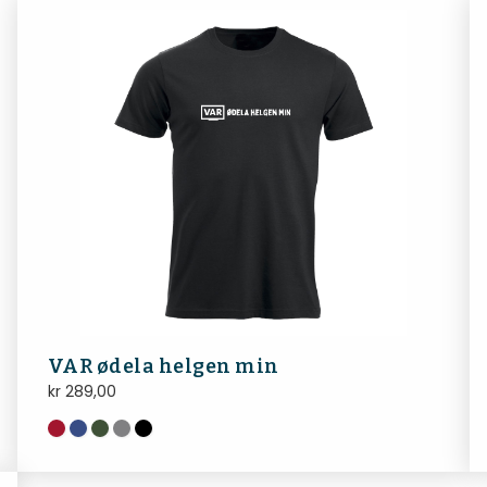
VAR ødela helgen min
kr
289,00