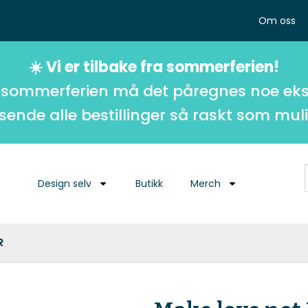
Om oss
☀️ Vi er tilbake fra sommerferien!
 sommerferien må det påregnes noe eks
 sende alle bestillinger så raskt som muli
Design selv
Butikk
Merch
R