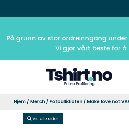
På grunn av stor ordreinngang under
Vi gjør vårt beste for å
Hjem
/
Merch
/
Fotballidioten
/ Make love not VA
Vis alle sider