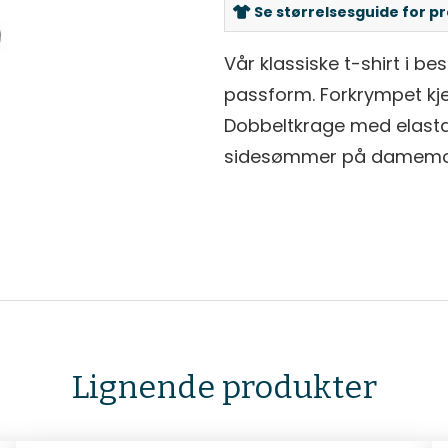
Se størrelsesguide for p
Vår klassiske t-shirt i be
passform. Forkrympet kj
Dobbeltkrage med elasta
sidesømmer på damemod
Lignende produkter