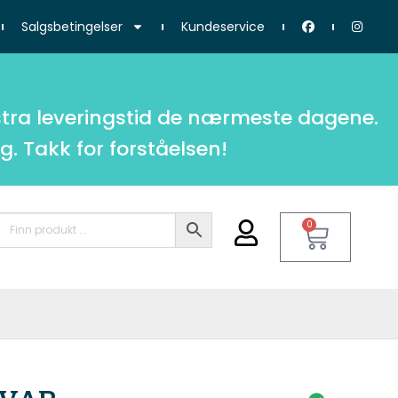
Salgsbetingelser
Kundeservice
tra leveringstid de nærmeste dagene.
g. Takk for forståelsen!
0