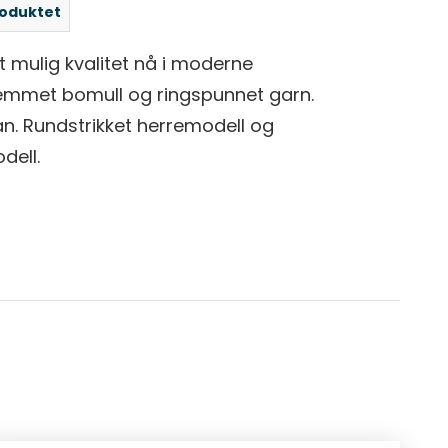
roduktet
st mulig kvalitet nå i moderne
emmet bomull og ringspunnet garn.
n. Rundstrikket herremodell og
ell.