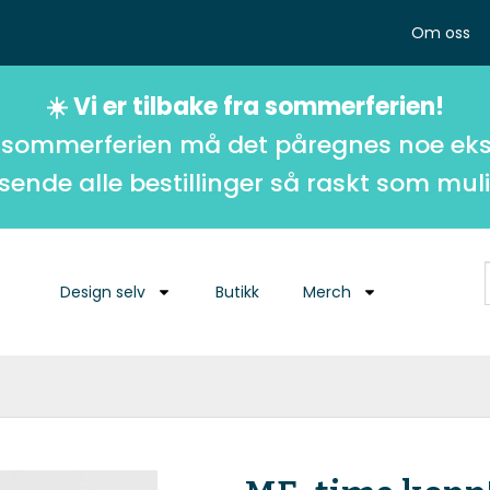
Om oss
☀️ Vi er tilbake fra sommerferien!
 sommerferien må det påregnes noe eks
 sende alle bestillinger så raskt som muli
Design selv
Butikk
Merch