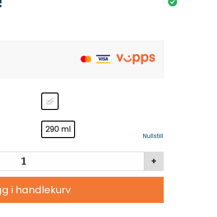
!
290 ml
Nullstill
+
g i handlekurv