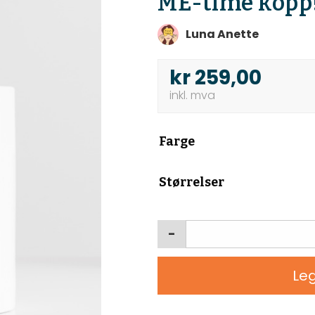
ME-time kopp
Luna Anette
kr
259,00
Farge
Størrelser
-
Leg