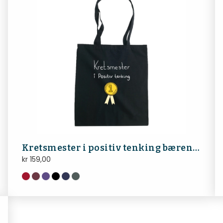
Kretsmester i positiv tenking bærenett (hvit tekst)
kr
159,00