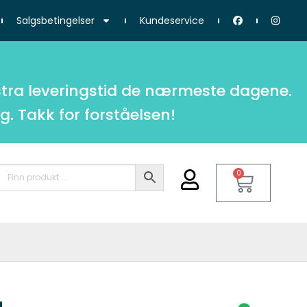
Salgsbetingelser
Kundeservice
tra leveringstid de nærmeste dagene.
g. Takk for forståelsen!
0