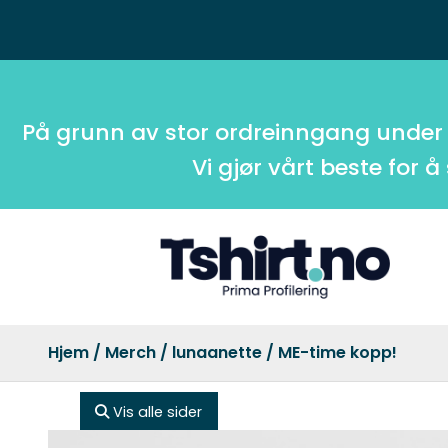
På grunn av stor ordreinngang under
Vi gjør vårt beste for å
Hjem
/
Merch
/
lunaanette
/ ME-time kopp!
Vis alle sider