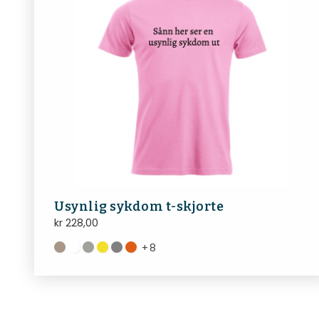
Usynlig sykdom t-skjorte
kr
228,00
+
8