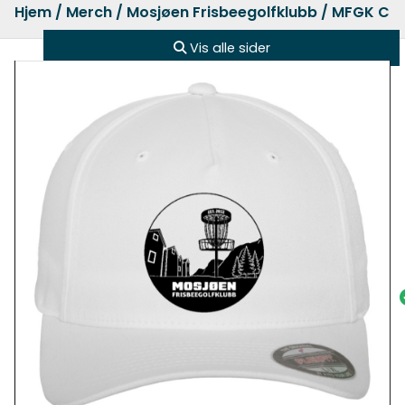
Hjem
/
Merch
/
Mosjøen Frisbeegolfklubb
/ MFGK Cap
Vis alle sider