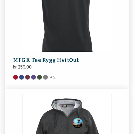
MFGK Tee Rygg HvitOut
kr
259,00
+
2