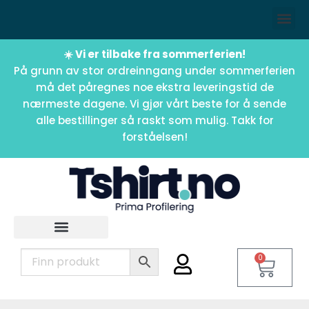
☀️ Vi er tilbake fra sommerferien!
På grunn av stor ordreinngang under sommerferien
må det påregnes noe ekstra leveringstid de
nærmeste dagene. Vi gjør vårt beste for å sende
alle bestillinger så raskt som mulig. Takk for
forståelsen!
0