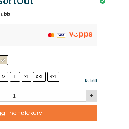
SortOut
lubb
M
L
XL
XXL
3XL
Nullstill
+
g i handlekurv