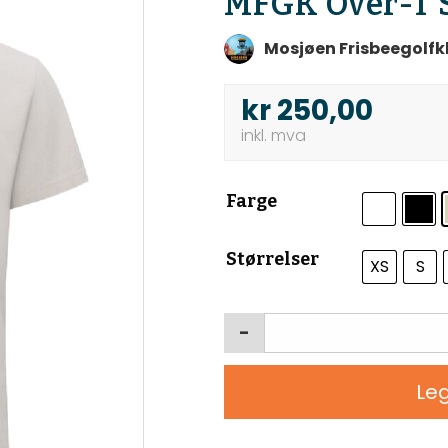
MFGK Over-T 
Mosjøen Frisbeegolfk
kr
250,00
Farge
Størrelser
XS
S
-
Leg