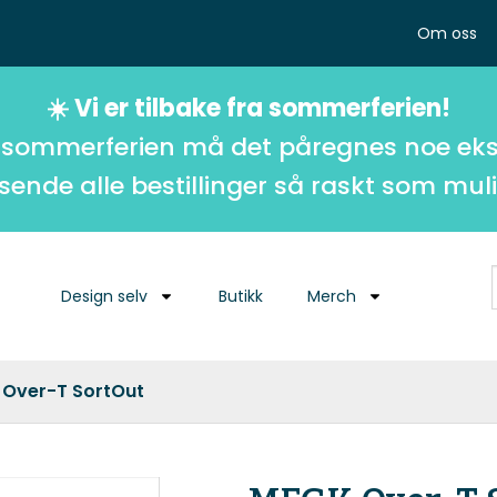
Om oss
☀️ Vi er tilbake fra sommerferien!
 sommerferien må det påregnes noe eks
 sende alle bestillinger så raskt som muli
Design selv
Butikk
Merch
Over-T SortOut