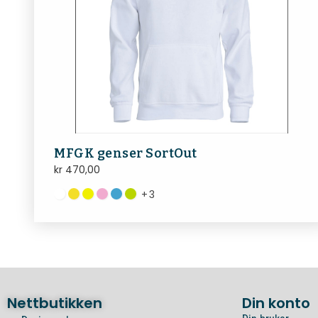
MFGK genser SortOut
kr
470,00
+
3
Nettbutikken
Din konto