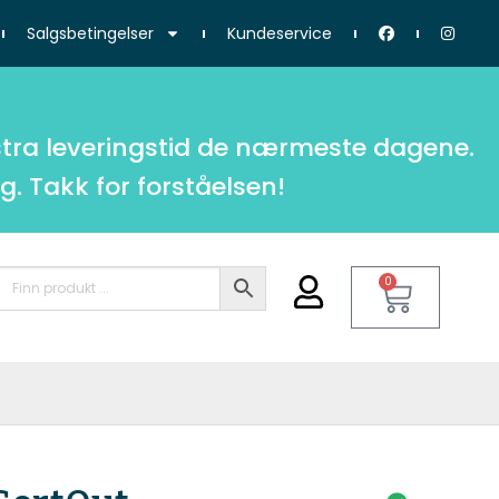
Salgsbetingelser
Kundeservice
tra leveringstid de nærmeste dagene.
g. Takk for forståelsen!
0