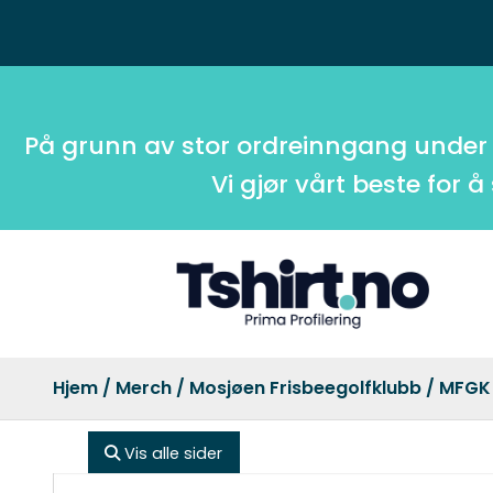
På grunn av stor ordreinngang under
Vi gjør vårt beste for å
Hjem
/
Merch
/
Mosjøen Frisbeegolfklubb
/ MFGK 
Vis alle sider