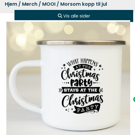
Hjem
/
Merch
/
MOOI
/ Morsom kopp til jul
Vis alle sider