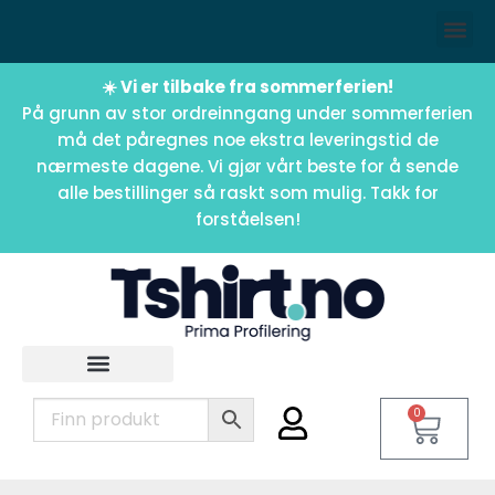
☀️ Vi er tilbake fra sommerferien!
På grunn av stor ordreinngang under sommerferien
må det påregnes noe ekstra leveringstid de
nærmeste dagene. Vi gjør vårt beste for å sende
alle bestillinger så raskt som mulig. Takk for
forståelsen!
0