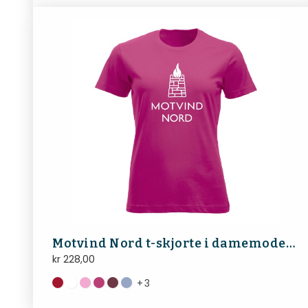
Motvind Nord t-skjorte i damemodell med hvit eller sort logo
kr
228,00
+
3