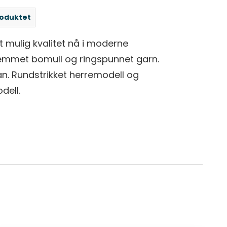
roduktet
st mulig kvalitet nå i moderne
emmet bomull og ringspunnet garn.
n. Rundstrikket herremodell og
ell.