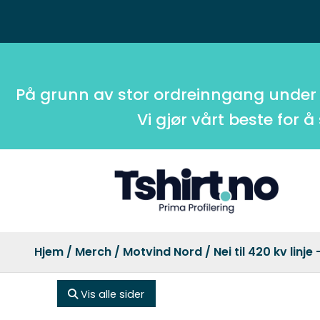
På grunn av stor ordreinngang under
Vi gjør vårt beste for å
Hjem
/
Merch
/
Motvind Nord
/ Nei til 420 kv linje
Vis alle sider