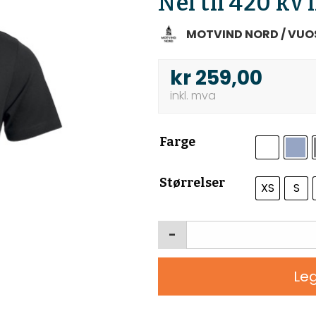
Nei til 420 kv 
MOTVIND NORD / VUO
kr
259,00
Farge
Størrelser
XS
S
-
Leg