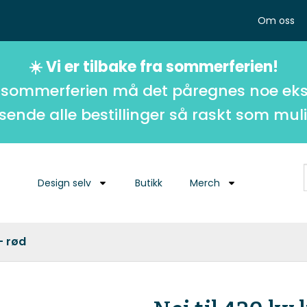
Om oss
☀️ Vi er tilbake fra sommerferien!
 sommerferien må det påregnes noe eks
 sende alle bestillinger så raskt som muli
Design selv
Butikk
Merch
 – rød