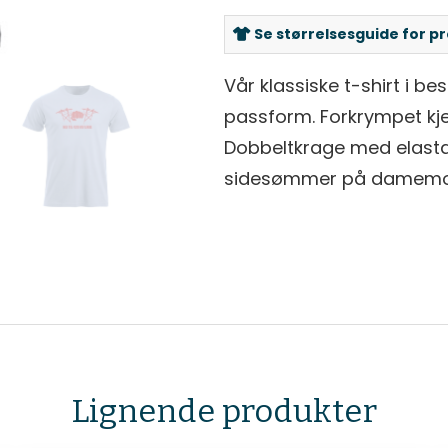
Se størrelsesguide for p
Vår klassiske t-shirt i be
passform. Forkrympet kj
Dobbeltkrage med elasta
sidesømmer på damemod
Lignende produkter