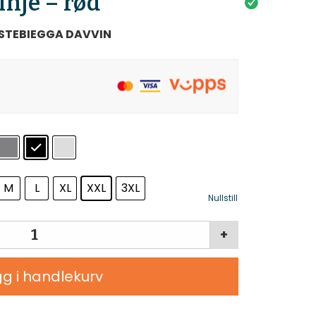
linje – rød
STEBIEGGA DAVVIN
M
L
XL
XXL
3XL
Nullstill
+
g i handlekurv