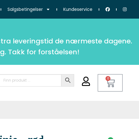
Salgsbetingelser
Kundeservice
tra leveringstid de nærmeste dagene.
g. Takk for forståelsen!
0