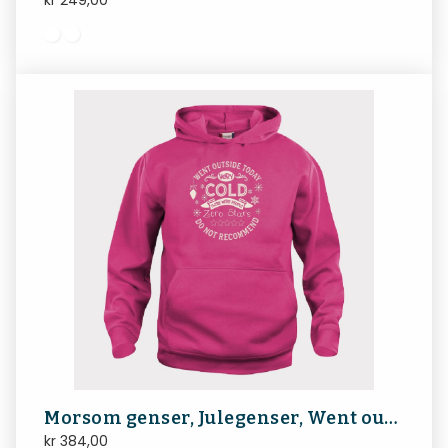
kr
249,00
Morsom genser, Julegenser, Went outside today, very cold, there were people, zero stars, do not recommend.
kr
384,00