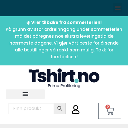
☀️ Vi er tilbake fra sommerferien!
På grunn av stor ordreinngang under sommerferien
må det påregnes noe ekstra leveringstid de
nærmeste dagene. Vi gjør vårt beste for å sende
alle bestillinger så raskt som mulig. Takk for
forståelsen!
0