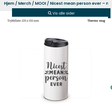
Hjem
/
Merch
/
MOOI
/ Nicest mean person ever – m
Vis alle sider