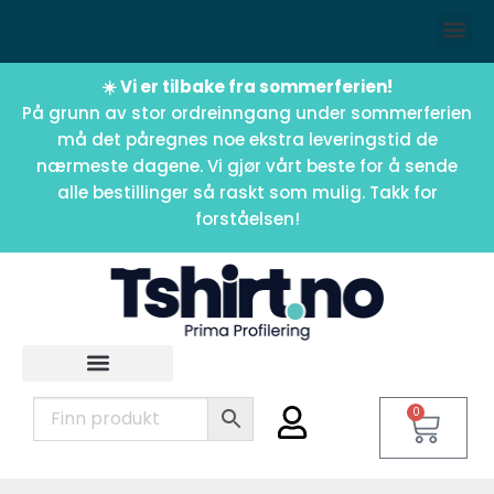
☀️ Vi er tilbake fra sommerferien!
På grunn av stor ordreinngang under sommerferien
må det påregnes noe ekstra leveringstid de
nærmeste dagene. Vi gjør vårt beste for å sende
alle bestillinger så raskt som mulig. Takk for
forståelsen!
0