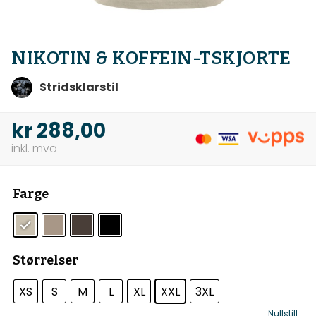
NIKOTIN & KOFFEIN-TSKJORTE
Stridsklarstil
kr
288,00
Farge
Størrelser
XS
S
M
L
XL
XXL
3XL
Nullstill