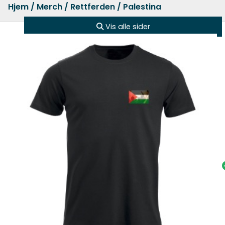
Hjem
/
Merch
/
Rettferden
/ Palestina
Vis alle sider