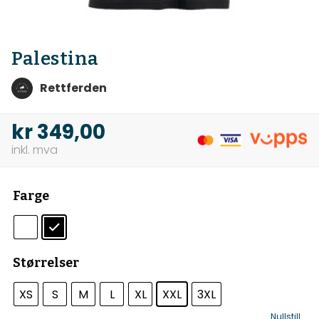
Palestina
Rettferden
kr
349,00
Farge
Størrelser
XS
S
M
L
XL
XXL
3XL
Nullstill