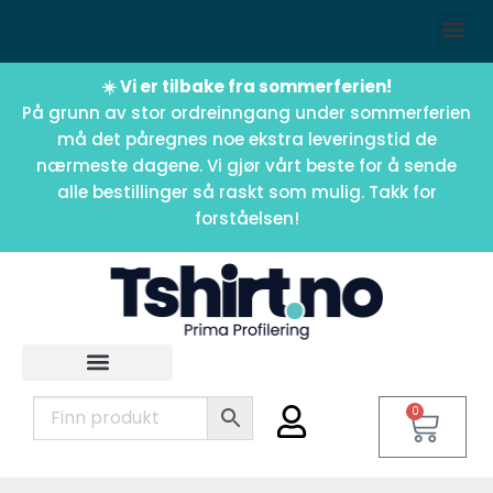
☀️ Vi er tilbake fra sommerferien!
På grunn av stor ordreinngang under sommerferien
må det påregnes noe ekstra leveringstid de
nærmeste dagene. Vi gjør vårt beste for å sende
alle bestillinger så raskt som mulig. Takk for
forståelsen!
0