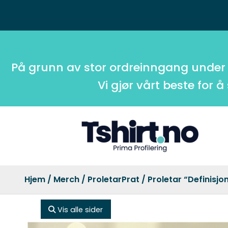
På grunn av stor ordreinngang under
Vi gjør vårt beste for å
Hjem
/
Merch
/
ProletarPrat
/ Proletar “Definisjo
Vis alle sider