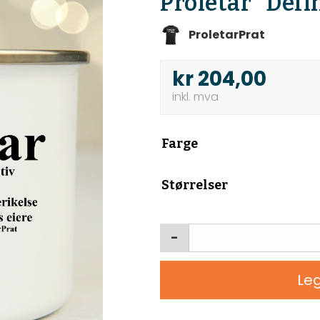
Proletar “Defi
ProletarPrat
kr
204,00
Farge
Størrelser
-
Leg