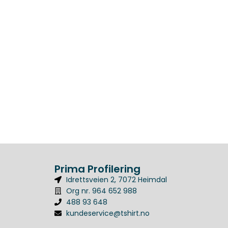
Prima Profilering
Idrettsveien 2, 7072 Heimdal
Org nr. 964 652 988
488 93 648
kundeservice@tshirt.no