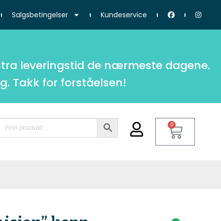
Salgsbetingelser
Kundeservice
tra leveringstid de nærmeste dagene.
g. Takk for forståelsen!
0