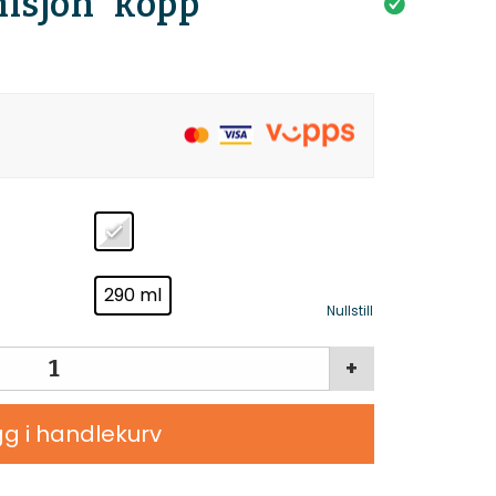
nisjon” kopp
290 ml
Nullstill
+
g i handlekurv