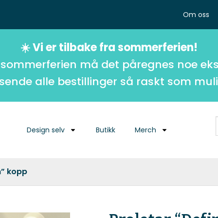
Om oss
☀️ Vi er tilbake fra sommerferien!
 sommerferien må det påregnes noe eks
 sende alle bestillinger så raskt som muli
Design selv
Butikk
Merch
n” kopp