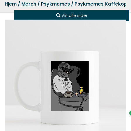
Hjem
/
Merch
/
Psykmemes
/ Psykmemes Kaffekopp
Vis alle sider