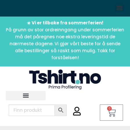
☀️ Vi er tilbake fra sommerferien!
På grunn av stor ordreinngang under sommerferien
må det påregnes noe ekstra leveringstid de
nærmeste dagene. Vi gjør vårt beste for å sende
alle bestillinger så raskt som mulig. Takk for
forståelsen!
0