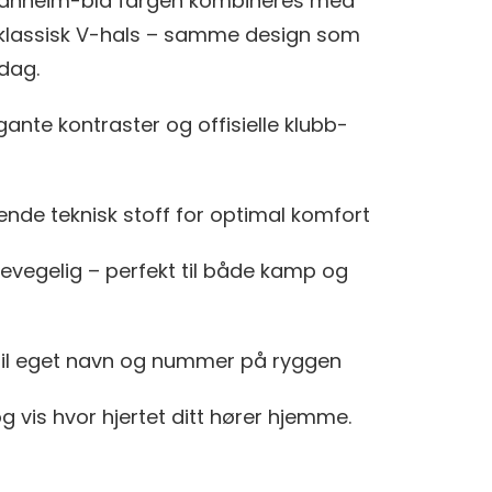
 Ranheim-blå fargen kombineres med
og klassisk V-hals – samme design som
dag.
ante kontraster og offisielle klubb-
ende teknisk stoff for optimal komfort
bevegelig – perfekt til både kamp og
til eget navn og nummer på ryggen
g vis hvor hjertet ditt hører hjemme.