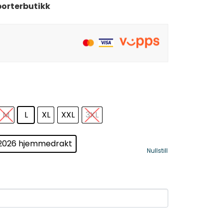
orterbutikk
M
L
XL
XXL
3XL
2026 hjemmedrakt
Nullstill