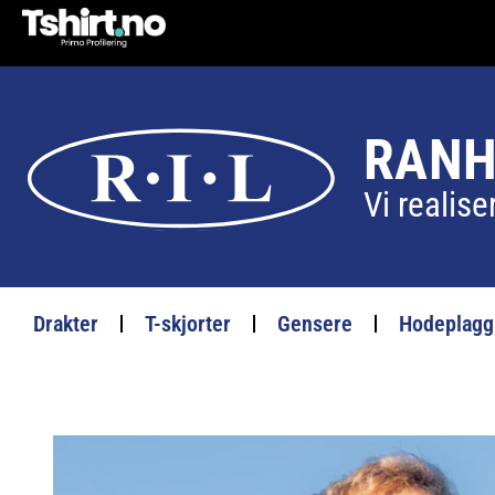
RANH
Vi realis
Drakter
T-skjorter
Gensere
Hodeplagg