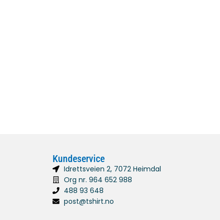
Kundeservice
Idrettsveien 2, 7072 Heimdal
Org nr. 964 652 988
488 93 648
post@tshirt.no