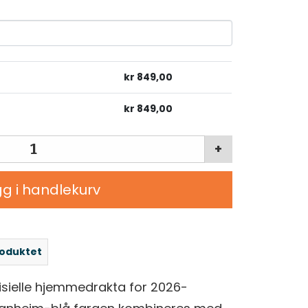
kr
849,00
kr
849,00
+
g i handlekurv
roduktet
fisielle hjemmedrakta for 2026-