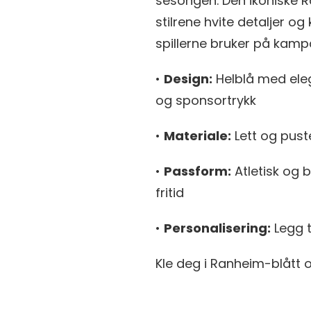
sesongen. Den ikoniske
stilrene hvite detaljer 
spillerne bruker på kamp
•
Design:
Helblå med eleg
og sponsortrykk
•
Materiale:
Lett og pust
•
Passform:
Atletisk og 
fritid
•
Personalisering:
Legg 
Kle deg i Ranheim-blått o