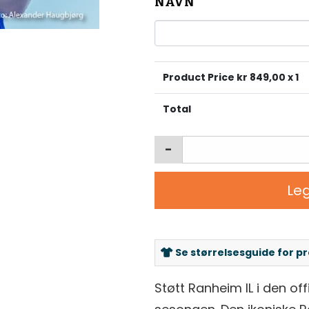
NAVN
Product Price kr
849,00
x 1
Total
-
Leg
Se størrelsesguide for p
Støtt Ranheim IL i den of