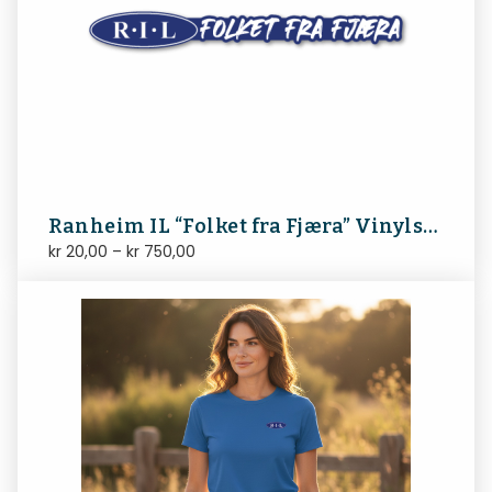
Ranheim IL “Folket fra Fjæra” Vinylsticker (15 x 2 cm)
kr
20,00
–
kr
750,00