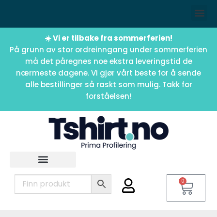
☀️ Vi er tilbake fra sommerferien!
På grunn av stor ordreinngang under sommerferien
må det påregnes noe ekstra leveringstid de
nærmeste dagene. Vi gjør vårt beste for å sende
alle bestillinger så raskt som mulig. Takk for
forståelsen!
0