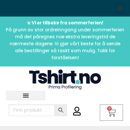
☀️ Vi er tilbake fra sommerferien!
På grunn av stor ordreinngang under sommerferien
må det påregnes noe ekstra leveringstid de
nærmeste dagene. Vi gjør vårt beste for å sende
alle bestillinger så raskt som mulig. Takk for
forståelsen!
0