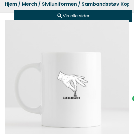
Hjem
/
Merch
/
Siviluniformen
/ Sambandsstøv Kopp
Vis alle sider