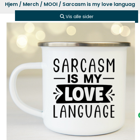
Hjem
/
Merch
/
MOOI
/ Sarcasm is my love language,
Vis alle sider