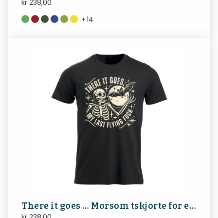
kr
238,00
+
14
There it goes … Morsom tskjorte for en som ikke kunne brydd seg mindre ;)
kr
238,00