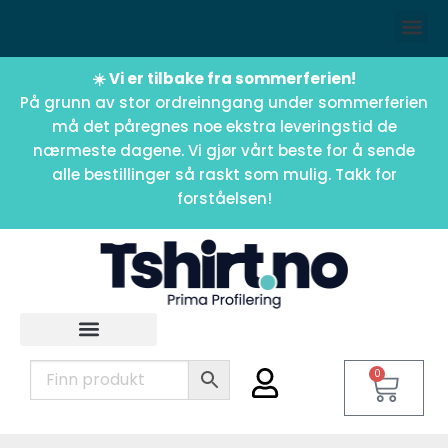
☀️ Vi er tilbake fra sommerferien!
På grunn av stor ordreinngang under sommerferien
må det påregnes noe ekstra leveringstid de
nærmeste dagene. Vi gjør vårt beste for å sende
alle bestillinger så raskt som mulig. Takk for
forståelsen!
0