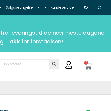
Salgsbetingelser
Kundeservice
tra leveringstid de nærmeste dagene.
g. Takk for forståelsen!
0