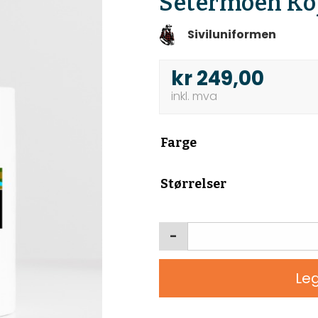
Setermoen Ko
Siviluniformen
kr
249,00
Farge
Størrelser
-
Leg