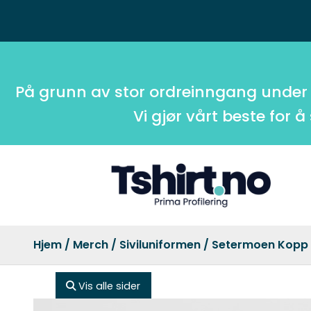
På grunn av stor ordreinngang under
Vi gjør vårt beste for å
Hjem
/
Merch
/
Siviluniformen
/ Setermoen Kopp
Vis alle sider