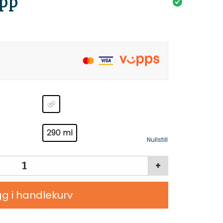
pp
290 ml
Nullstill
+
g i handlekurv