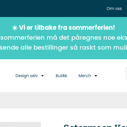
Om oss
☀️ Vi er tilbake fra sommerferien!
 sommerferien må det påregnes noe eks
 sende alle bestillinger så raskt som muli
Design selv
Butikk
Merch