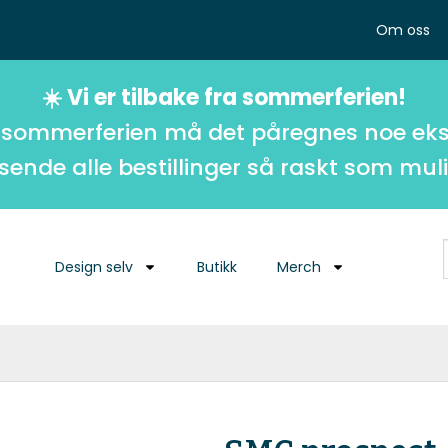
Om oss
☀️ Vi er tilbake fra sommerferien!
 sommerferien må det påregnes noe eks
 sende alle bestillinger så raskt som muli
Design selv
Butikk
Merch