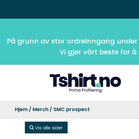
På grunn av stor ordreinngang under
Vi gjør vårt beste for å
Hjem
/
Merch
/ SMC prospect
Vis alle sider