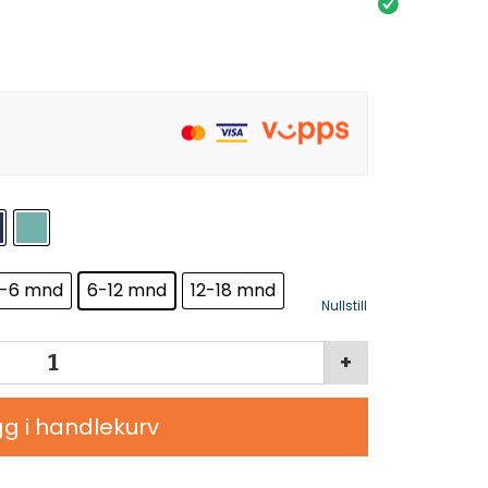
-6 mnd
6-12 mnd
12-18 mnd
Nullstill
+
g i handlekurv