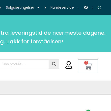
Salgsbetingelser
Kundeservice
tra leveringstid de nærmeste dagene.
g. Takk for forståelsen!
0