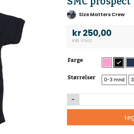
SMC prospect
Size Matters Crew
kr
250,00
Farge
Størrelser
0-3 mnd
3
-
Leg