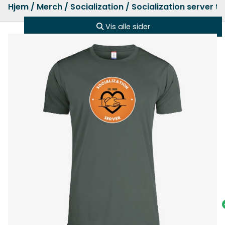
Hjem
/
Merch
/
Socialization
/ Socialization server t-
Vis alle sider