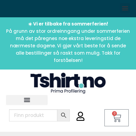
☀️ Vi er tilbake fra sommerferien!
På grunn av stor ordreinngang under sommerferien
må det påregnes noe ekstra leveringstid de
nærmeste dagene. Vi gjør vårt beste for å sende
alle bestillinger så raskt som mulig. Takk for
forståelsen!
0