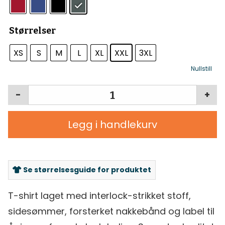
Størrelser
XS
S
M
L
XL
XXL
3XL
Nullstill
-
+
Legg i handlekurv
Se størrelsesguide for produktet
T-shirt laget med interlock-strikket stoff,
sidesømmer, forsterket nakkebånd og label til