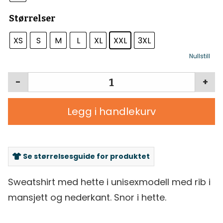
Størrelser
XS
S
M
L
XL
XXL
3XL
Nullstill
-
+
Legg i handlekurv
Se størrelsesguide for produktet
Sweatshirt med hette i unisexmodell med rib i
mansjett og nederkant. Snor i hette.