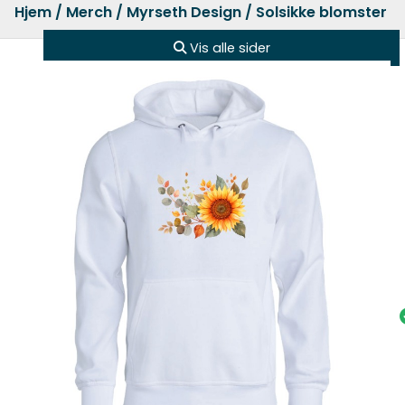
Hjem
/
Merch
/
Myrseth Design
/ Solsikke blomster h
Vis alle sider