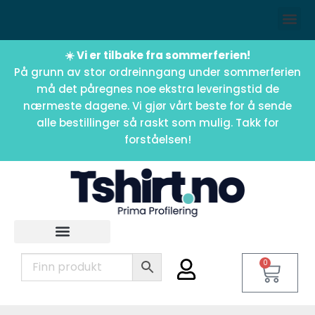
☀️ Vi er tilbake fra sommerferien!
På grunn av stor ordreinngang under sommerferien
må det påregnes noe ekstra leveringstid de
nærmeste dagene. Vi gjør vårt beste for å sende
alle bestillinger så raskt som mulig. Takk for
forståelsen!
0