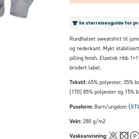
Se størrelsesguide for p
Rundhalset sweatshirt til juni
og nederkant. Mykt stabiliser
pilling finish. Elastisk ribb 
brodert label.
Tekstil:
65% polyester, 35% bomu
[170] 85% polyester og 15% b
(ST
Passform:
Barn/ungdom
Vekt:
280 g/m2
Vaskeanvisning: