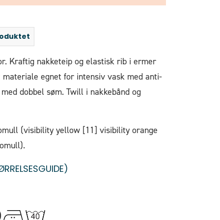
roduktet
or. Kraftig nakketeip og elastisk rib i ermer
t materiale egnet for intensiv vask med anti-
1×1 med dobbel søm. Twill i nakkebånd og
ll (visibility yellow [11] visibility orange
omull).
ØRRELSESGUIDE)