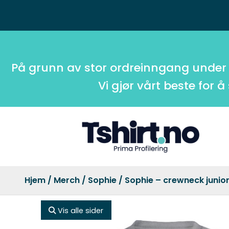
På grunn av stor ordreinngang under
Vi gjør vårt beste for å
Hjem
/
Merch
/
Sophie
/ Sophie – crewneck junio
Vis alle sider