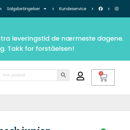
Salgsbetingelser
Kundeservice
tra leveringstid de nærmeste dagene.
g. Takk for forståelsen!
0