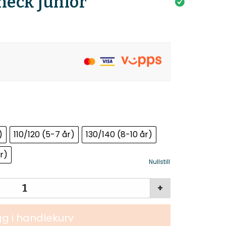
neck junior
)
110/120 (5-7 år)
130/140 (8-10 år)
år)
Nullstill
+
g i handlekurv