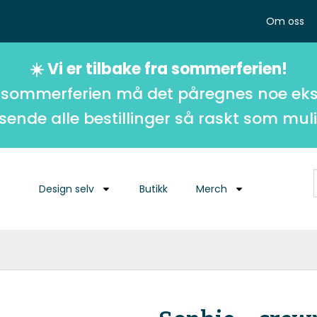
Om oss
☀️ Vi er tilbake fra sommerferien!
 sommerferien må det påregnes noe eks
 sende alle bestillinger så raskt som muli
Design selv
Butikk
Merch
r