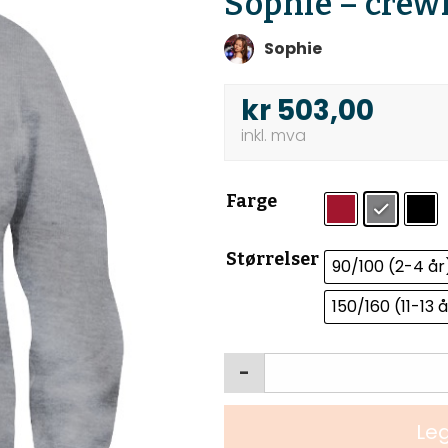
Sophie – crew
Sophie
kr
503,00
Farge
Størrelser
90/100 (2-4 år
150/160 (11-13 
-
Leg