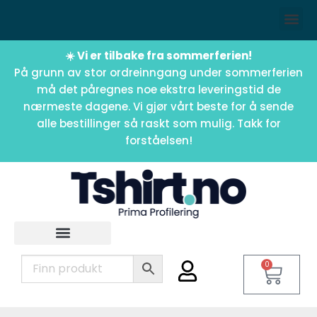
☀️ Vi er tilbake fra sommerferien!
På grunn av stor ordreinngang under sommerferien
må det påregnes noe ekstra leveringstid de
nærmeste dagene. Vi gjør vårt beste for å sende
alle bestillinger så raskt som mulig. Takk for
forståelsen!
0