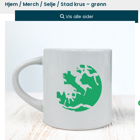
Hjem
/
Merch
/
Selje
/ Stad krus – grønn
Vis alle sider