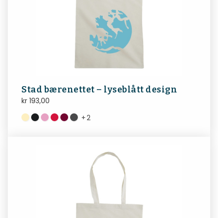
Stad bærenettet – lyseblått design
kr
193,00
+
2