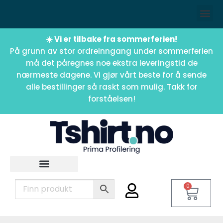
☀️ Vi er tilbake fra sommerferien!
På grunn av stor ordreinngang under sommerferien
må det påregnes noe ekstra leveringstid de
nærmeste dagene. Vi gjør vårt beste for å sende
alle bestillinger så raskt som mulig. Takk for
forståelsen!
0