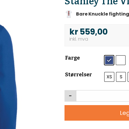
Stanley The V
Bare Knuckle fighting
kr
559,00
Farge
Størrelser
XS
S
-
Leg