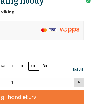
iking hoody
 Viking
M
L
XL
XXL
3XL
Nullstill
+
g i handlekurv