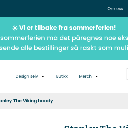
Om oss
☀️ Vi er tilbake fra sommerferien!
 sommerferien må det påregnes noe eks
 sende alle bestillinger så raskt som muli
Design selv
Butikk
Merch
anley The Viking hoody