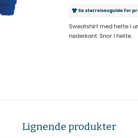
Se størrelsesguide for p
Sweatshirt med hette i u
nederkant. Snor i hette.
Lignende produkter