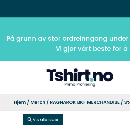
På grunn av stor ordreinngang under
Vi gjør vårt beste for å
Hjem
/
Merch
/
RAGNAROK BKF MERCHANDISE
/ St
Vis alle sider