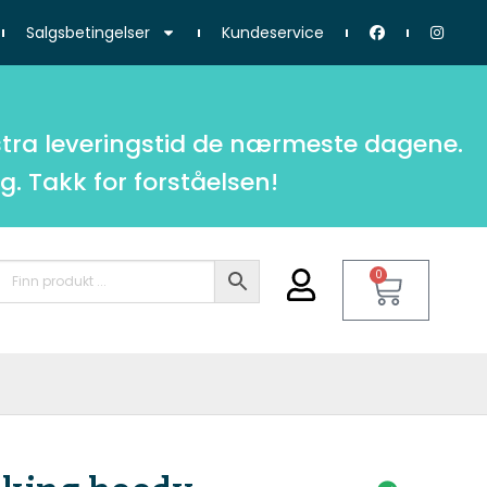
Salgsbetingelser
Kundeservice
tra leveringstid de nærmeste dagene.
g. Takk for forståelsen!
0