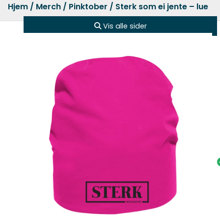
Hjem
/
Merch
/
Pinktober
/ Sterk som ei jente – lue
Vis alle sider