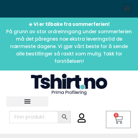
☀️ Vi er tilbake fra sommerferien!
På grunn av stor ordreinngang under sommerferien
må det påregnes noe ekstra leveringstid de
nærmeste dagene. Vi gjør vårt beste for å sende
alle bestillinger så raskt som mulig. Takk for
forståelsen!
0