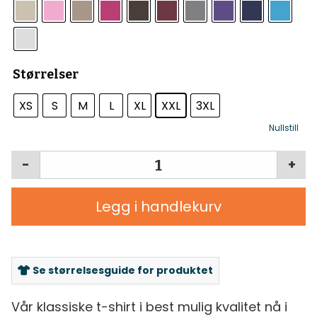
Størrelser
XS
S
M
L
XL
XXL
3XL
Nullstill
-
+
Legg i handlekurv
Se størrelsesguide for produktet
Vår klassiske t-shirt i best mulig kvalitet nå i