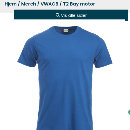
Hjem
/
Merch
/
VWACB
/ T2 Bay motor
Vis alle sider