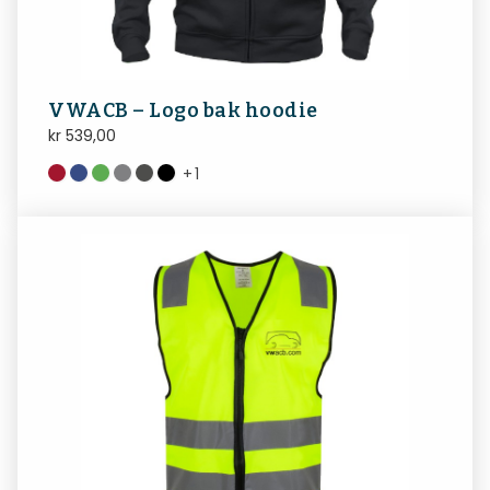
VWACB – Logo bak hoodie
kr
539,00
+
1