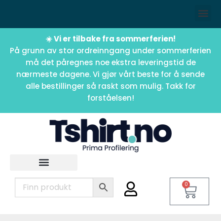
☀️ Vi er tilbake fra sommerferien!
På grunn av stor ordreinngang under sommerferien
må det påregnes noe ekstra leveringstid de
nærmeste dagene. Vi gjør vårt beste for å sende
alle bestillinger så raskt som mulig. Takk for
forståelsen!
0