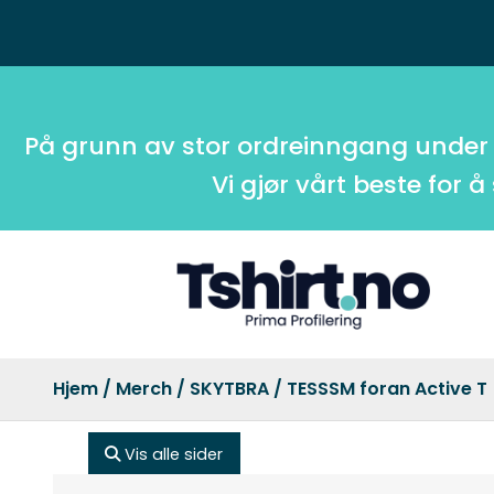
På grunn av stor ordreinngang under
Vi gjør vårt beste for å
Hjem
/
Merch
/
SKYTBRA
/ TESSSM foran Active T
Vis alle sider