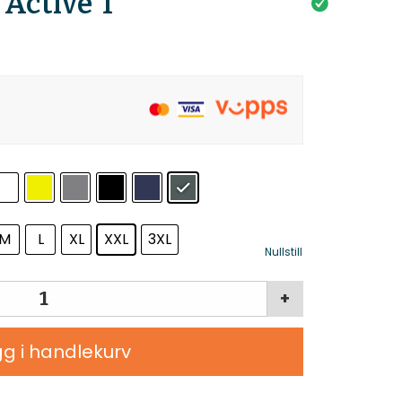
Active T
M
L
XL
XXL
3XL
Nullstill
+
g i handlekurv