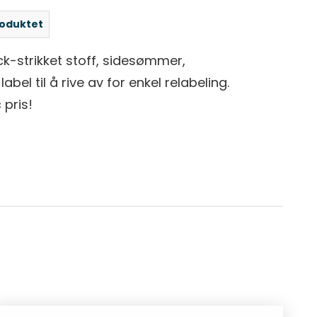
roduktet
ck-strikket stoff, sidesømmer,
bel til å rive av for enkel relabeling.
 pris!