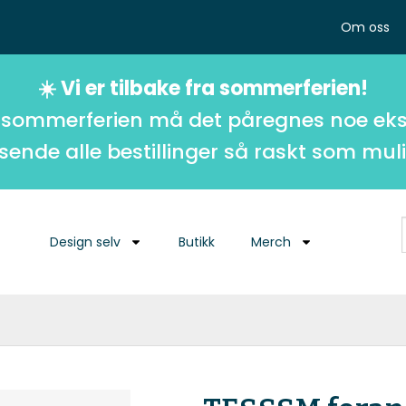
Om oss
☀️ Vi er tilbake fra sommerferien!
 sommerferien må det påregnes noe eks
 sende alle bestillinger så raskt som muli
Design selv
Butikk
Merch