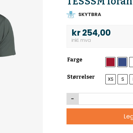
TESSSM foran 
SKYTBRA
kr
254,00
Farge
Størrelser
XS
S
-
Leg