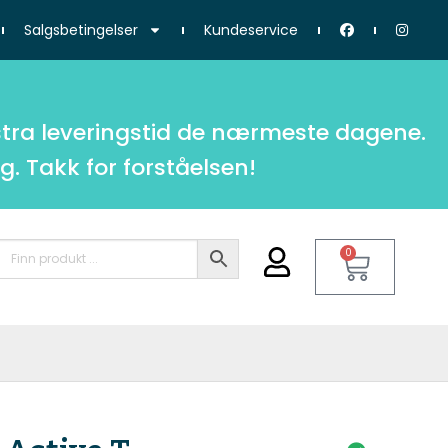
Salgsbetingelser
Kundeservice
tra leveringstid de nærmeste dagene.
g. Takk for forståelsen!
0