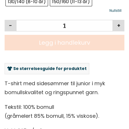
130/140 (8-10 år)
150/160 (11-13 år)
Nullstill
-
+
Legg i handlekurv
Se størrelsesguide for produktet
T-shirt med sidesømmer til junior i myk
bomullskvalitet og ringspunnet garn.
Tekstil: 100% bomull
(gråmelert 85% bomull, 15% viskose).