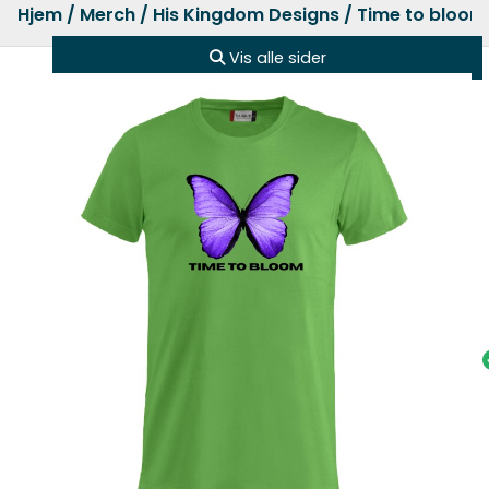
Hjem
/
Merch
/
His Kingdom Designs
/ Time to bloom 
Vis alle sider