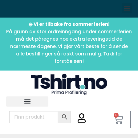
☀️ Vi er tilbake fra sommerferien!
På grunn av stor ordreinngang under sommerferien
må det påregnes noe ekstra leveringstid de
nærmeste dagene. Vi gjør vårt beste for å sende
alle bestillinger så raskt som mulig. Takk for
forståelsen!
0