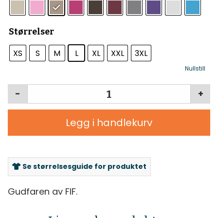
Størrelser
XS
S
M
L
XL
XXL
3XL
Nullstill
-
+
Legg i handlekurv
Se størrelsesguide for produktet
Gudfaren av FIF.