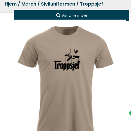
Hjem
/
Merch
/
Siviluniformen
/ Troppsjef
Vis alle sider