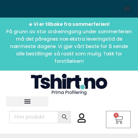
☀️ Vi er tilbake fra sommerferien!
På grunn av stor ordreinngang under sommerferien
må det påregnes noe ekstra leveringstid de
nærmeste dagene. Vi gjør vårt beste for å sende
alle bestillinger så raskt som mulig. Takk for
forståelsen!
0